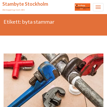
Stambyte Stockholm
Toggl
Återkoppling inom 48h
navig
Skip
Etikett:
byta stammar
to
content