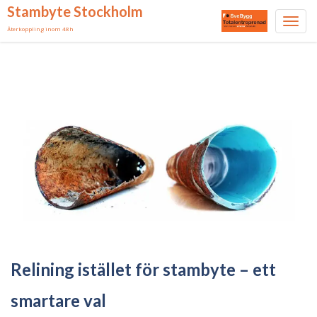
Stambyte Stockholm
Toggl
Återkoppling inom 48h
navig
Skip
to
content
Relining istället för stambyte – ett
smartare val