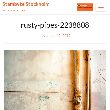
Stambyte Stockholm
Toggl
Återkoppling inom 48h
navig
Skip
rusty-pipes-2238808
to
content
november 10, 2019