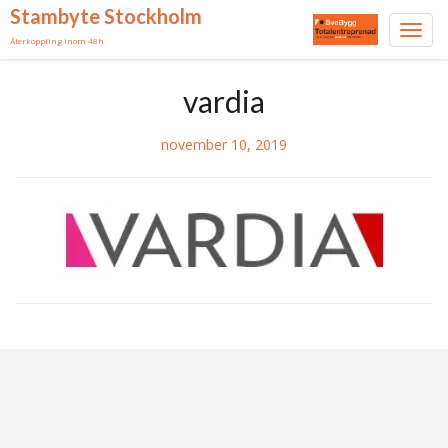
Stambyte Stockholm
Toggl
Återkoppling inom 48h
navig
Skip
vardia
to
content
november 10, 2019